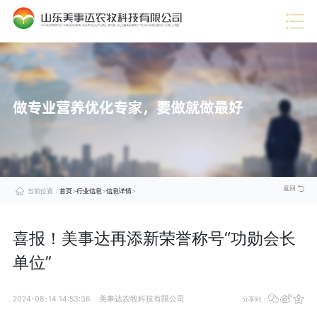
热门推荐
·
企业视频
·
行业信息
·
蛋禽料
·
技术服务
·
展望未来
·
公司动态
·
猪料
·
美事达成功通过DCMM认证，引领数据管理新时代
查
·
企业荣誉
·
肉牛料
看
·
企业文化
·
肉羊料
详
情
·
公司介绍
·
奶牛料
>
·
喜报！美事达上榜“中国农村专业技术协会科技小院”
查
看
详
情
>
·
美事达被评定为2024年度山东省饲料生产企业A级企业
查
看
详
情
>
返回
当前位置：
首页
>
行业信息
>
信息详情
>
喜报！美事达再添新荣誉称号“功勋会长
单位”
2024-08-14 14:53:36
美事达农牧科技有限公司
分享到：