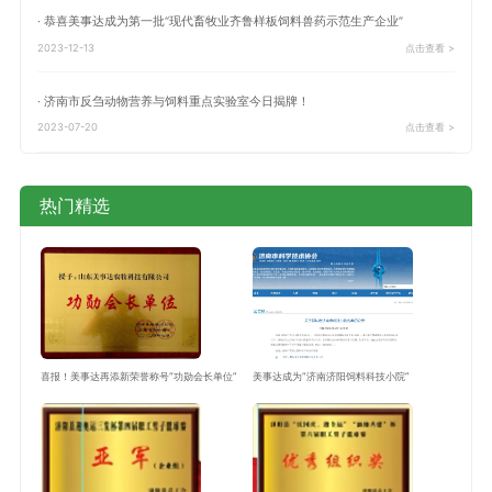
· 恭喜美事达成为第一批“现代畜牧业齐鲁样板饲料兽药示范生产企业”
2023-12-13
点击查看 >
· 济南市反刍动物营养与饲料重点实验室今日揭牌！
2023-07-20
点击查看 >
热门精选
喜报！美事达再添新荣誉称号“功勋会长单位”
美事达成为“济南济阳饲料科技小院”