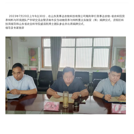
2023年7月20日上午9点30分，在山东美事达农牧科技有限公司顺利举行美事达农牧-省农科院营
养饲料与环境团队产学研交流会暨济南市反刍动物营养与饲料重点实验室（筹）揭牌仪式。济阳区科
技局领导和山东省农业科学院盛清凯博士团队参会并出席揭牌仪式。
领导及专家致辞