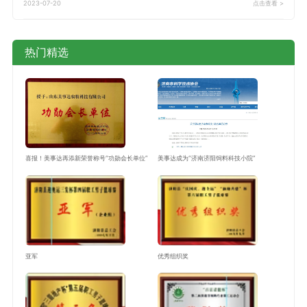
2023-07-20
点击查看 >
热门精选
喜报！美事达再添新荣誉称号“功勋会长单位”
美事达成为“济南济阳饲料科技小院”
亚军
优秀组织奖