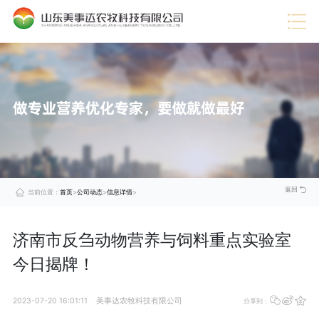
热门推荐
·
企业视频
·
行业信息
·
蛋禽料
·
技术服务
·
展望未来
·
公司动态
·
猪料
·
美事达成功通过DCMM认证，引领数据管理新时代
查
·
企业荣誉
·
肉牛料
看
·
企业文化
·
肉羊料
详
情
·
公司介绍
·
奶牛料
>
·
喜报！美事达上榜“中国农村专业技术协会科技小院”
查
看
详
情
>
·
美事达被评定为2024年度山东省饲料生产企业A级企业
查
看
详
情
>
返回
当前位置：
首页
>
公司动态
>
信息详情
>
济南市反刍动物营养与饲料重点实验室
今日揭牌！
2023-07-20 16:01:11
美事达农牧科技有限公司
分享到：