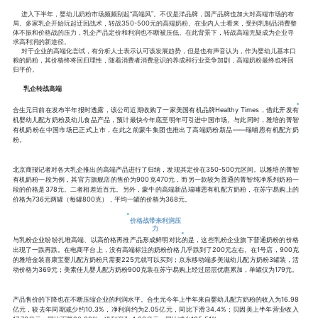
进入下半年，婴幼儿奶粉市场频频刮起“高端风”。不仅是洋品牌，国产品牌也加大对高端市场的布
局。
多家乳企开始玩起迂回战术，转战350-500元的高端奶粉。在业内人士看来，受到乳制品消费整
体不振和价格战的压力，乳企产品定价和利润也不断被压低。在此背景下，转战高端无疑成为企业寻
求高利润的新途径。
对于企业的高端化尝试，有分析人士表示认可该发展趋势，但是也有声音认为，作为婴幼儿基本口
粮的奶粉，其价格终将回归理性，随着消费者消费意识的养成和行业竞争加剧，高端奶粉最终也将回
归平价。
乳企转战高端
合生元日前在发布半年报时透露，该公司近期收购了一家美国有机品牌Healthy Times，借此开发有
机婴幼儿配方奶粉及幼儿食品产品，预计最快今年底至明年可引进中国市场。与此同时，雅培的菁智
有机奶粉在中国市场已正式上市，在此之前蒙牛集团也推出了高端奶粉新品——瑞哺恩有机配方奶
粉。
北京商报记者对各大乳企推出的高端产品进行了归纳，发现其定价在350-500元区间。以雅培的菁智
有机奶粉一段为例，其官方旗舰店的售价为900克470元，而另一款较为普通的菁智纯净系列奶粉一
段的价格是378元。二者相差近百元。另外，蒙牛的高端新品瑞哺恩有机配方奶粉，在苏宁易购上的
价格为736元两罐（每罐800克），平均一罐的价格为368元。
价格战带来利润压
力
与乳粉企业纷纷扎堆高端、以高价格再推产品形成鲜明对比的是，这些乳粉企业旗下普通奶粉的价格
出现了一跌再跌。在电商平台上，没有高端标注的奶粉价格几乎跌到了200元左右。在1号店，900克
的雅培金装喜康宝婴儿配方奶粉只需要225元就可以买到；京东移动端多美滋幼儿配方奶粉3罐装，活
动价格为369元；美素佳儿婴儿配方奶粉900克装在苏宁易购上经过层层优惠累加，单罐仅为179元。
产品售价的下降也在不断压缩企业的利润水平。合生元今年上半年来自婴幼儿配方奶粉的收入为16.98
亿元，较去年同期减少约10.3%，净利润约为2.05亿元，同比下滑34.4%；贝因美上半年营业收入