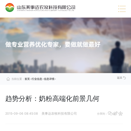
热门推荐
·
企业视频
·
行业信息
·
蛋禽料
·
技术服务
·
展望未来
·
公司动态
·
猪料
·
美事达成功通过DCMM认证，引领数据管理新时代
查
·
企业荣誉
·
肉牛料
看
·
企业文化
·
肉羊料
详
情
·
公司介绍
·
奶牛料
>
·
喜报！美事达上榜“中国农村专业技术协会科技小院”
查
看
详
情
>
·
美事达被评定为2024年度山东省饲料生产企业A级企业
查
看
详
情
>
返回
当前位置：
首页
>
行业信息
>
信息详情
>
趋势分析：奶粉高端化前景几何
2015-09-06 08:45:08
美事达农牧科技有限公司
分享到：