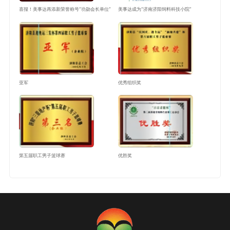
喜报！美事达再添新荣誉称号“功勋会长单位”
美事达成为“济南济阳饲料科技小院”
亚军
优秀组织奖
第五届职工男子篮球赛
优胜奖