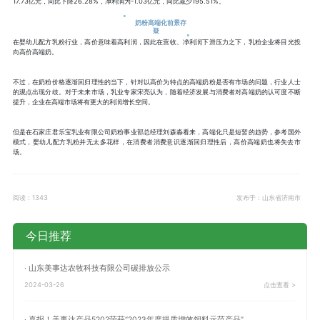
17.73亿元，同比下降26.28%，净利润为-1.03亿元，同比减少195.51%。
奶粉高端化前景存
疑
在婴幼儿配方乳粉行业，高价意味着高利润，因此在营收、净利润下滑压力之下，乳粉企业将目光投
向高价高端奶。
不过，在奶粉价格逐渐回归理性的当下，针对以高价为特点的高端奶粉是否有市场的问题，行业人士
的观点出现分歧。对于未来市场，乳业专家宋亮认为，随着经济发展与消费者对高端奶的认可度不断
提升，企业在高端市场将有更大的利润增长空间。
但是在石家庄君乐宝乳业有限公司奶粉事业部总经理刘森淼看来，高端化只是短暂的趋势，参考国外
模式，婴幼儿配方乳粉并无太多花样，在消费者消费意识逐渐回归理性后，高价高端奶也将失去市
场。
阅读：1343
发布于：山东省济南市
今日推荐
· 山东美事达农牧科技有限公司碳排放公示
2024-03-26
点击查看 >
· 喜报！美事达产品5202荣获“2023年度提质增效饲料示范产品”