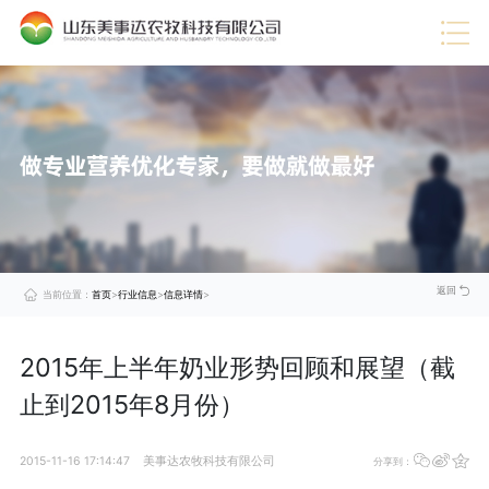
热门推荐
·
企业视频
·
行业信息
·
蛋禽料
·
技术服务
·
展望未来
·
公司动态
·
猪料
·
美事达成功通过DCMM认证，引领数据管理新时代
查
·
企业荣誉
·
肉牛料
看
·
企业文化
·
肉羊料
详
情
·
公司介绍
·
奶牛料
>
·
喜报！美事达上榜“中国农村专业技术协会科技小院”
查
看
详
情
>
·
美事达被评定为2024年度山东省饲料生产企业A级企业
查
看
详
情
>
返回
当前位置：
首页
>
行业信息
>
信息详情
>
2015年上半年奶业形势回顾和展望（截
止到2015年8月份）
2015-11-16 17:14:47
美事达农牧科技有限公司
分享到：