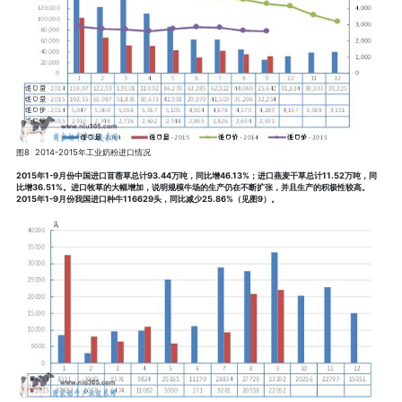
图8 2014-2015年工业奶粉进口情况
2015年1-9月份中国进口苜蓿草总计93.44万吨，同比增46.13%；进口燕麦干草总计11.52万吨，同
比增36.51%。进口牧草的大幅增加，说明规模牛场的生产仍在不断扩张，并且生产的积极性较高。
2015年1-9月份我国进口种牛116629头，同比减少25.86%（见图9）。