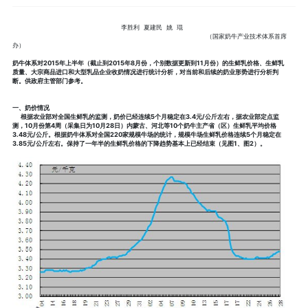
李胜利 夏建民 姚 琨
（国家奶牛产业技术体系首席
办）
奶牛体系对2015年上半年（截止到2015年8月份，个别数据更新到11月份）的生鲜乳价格、生鲜乳
质量、大宗商品进口和大型乳品企业收奶情况进行统计分析，对当前和后续的奶业形势进行分析判
断。供政府主管部门参考。
一、奶价情况
根据农业部对全国生鲜乳的监测，奶价已经连续5个月稳定在3.4元/公斤左右，据农业部定点监
测，10月份第4周（采集日为10月28日）内蒙古、河北等10个奶牛主产省（区）生鲜乳平均价格
3.48元/公斤。根据奶牛体系对全国220家规模牛场的统计，规模牛场生鲜乳价格连续5个月稳定在
3.85元/公斤左右。保持了一年半的生鲜乳价格的下降趋势基本上已经结束（见图1、图2）。