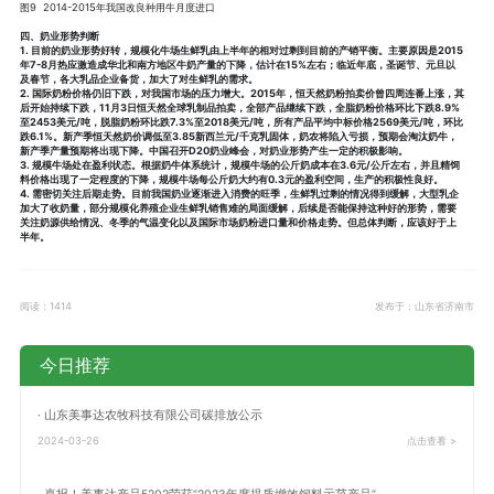
图9 2014-2015年我国改良种用牛月度进口
四、奶业形势判断
1. 目前的奶业形势好转，规模化牛场生鲜乳由上半年的相对过剩到目前的产销平衡。主要原因是2015
年7-8月热应激造成华北和南方地区牛奶产量的下降，估计在15%左右；临近年底，圣诞节、元旦以
及春节，各大乳品企业备货，加大了对生鲜乳的需求。
2. 国际奶粉价格仍旧下跌，对我国市场的压力增大。2015年，恒天然奶粉拍卖价曾四周连番上涨，其
后开始持续下跌，11月3日恒天然全球乳制品拍卖，全部产品继续下跌，全脂奶粉价格环比下跌8.9%
至2453美元/吨，脱脂奶粉环比跌7.3%至2018美元/吨，所有产品平均中标价格2569美元/吨，环比
跌6.1%。新产季恒天然奶价调低至3.85新西兰元/千克乳固体，奶农将陷入亏损，预期会淘汰奶牛，
新产季产量预期将出现下降。中国召开D20奶业峰会，对奶业形势产生一定的积极影响。
3. 规模牛场处在盈利状态。根据奶牛体系统计，规模牛场的公斤奶成本在3.6元/公斤左右，并且精饲
料价格出现了一定程度的下降，规模牛场每公斤奶大约有0.3元的盈利空间，生产的积极性良好。
4. 需密切关注后期走势。目前我国奶业逐渐进入消费的旺季，生鲜乳过剩的情况得到缓解，大型乳企
加大了收奶量，部分规模化养殖企业生鲜乳销售难的局面缓解，后续是否能保持这种好的形势，需要
关注奶源供给情况、冬季的气温变化以及国际市场奶粉进口量和价格走势。但总体判断，应该好于上
半年。
阅读：1414
发布于：山东省济南市
今日推荐
· 山东美事达农牧科技有限公司碳排放公示
2024-03-26
点击查看 >