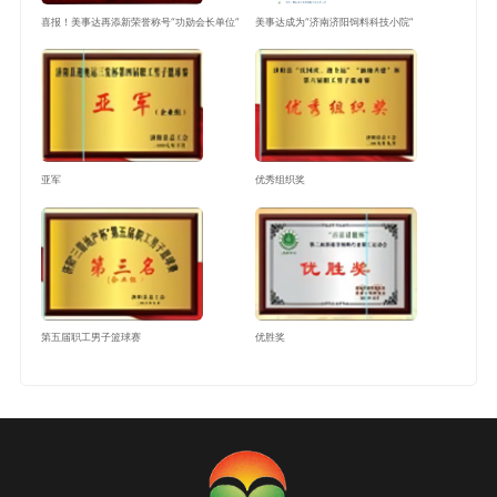
喜报！美事达再添新荣誉称号“功勋会长单位”
美事达成为“济南济阳饲料科技小院”
亚军
优秀组织奖
第五届职工男子篮球赛
优胜奖